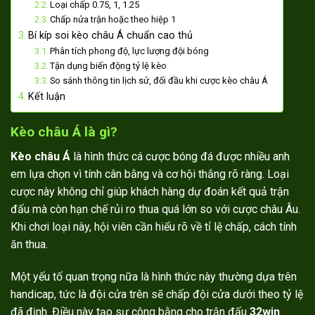
Loại chấp 0.75, 1, 1.25
Chấp nửa trận hoặc theo hiệp 1
Bí kíp soi kèo châu Á chuẩn cao thủ
Phân tích phong độ, lực lượng đội bóng
Tận dụng biến động tỷ lệ kèo
So sánh thông tin lịch sử, đối đầu khi cược kèo châu Á
Kết luận
Kèo châu Á là gì?
Kèo châu Á
là hình thức cá cược bóng đá được nhiều anh
em lựa chọn vì tính cân bằng và cơ hội thắng rõ ràng. Loại
cược này không chỉ giúp khách hàng dự đoán kết quả trận
đấu mà còn hạn chế rủi ro thua quá lớn so với cược châu Âu.
Khi chơi loại này, hội viên cần hiểu rõ về tỉ lệ chấp, cách tính
ăn thua.
Một yếu tố quan trọng nữa là hình thức này thường dựa trên
handicap, tức là đội cửa trên sẽ chấp đội cửa dưới theo tỷ lệ
đã định. Điều này tạo sự công bằng cho trận đấu
32win