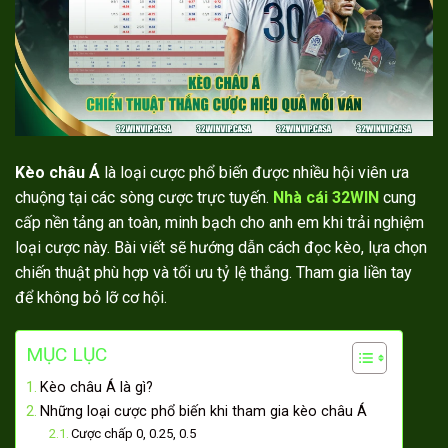
Kèo châu Á
là loại cược phổ biến được nhiều hội viên ưa
chuộng tại các sòng cược trực tuyến.
Nhà cái 32WIN
cung
cấp nền tảng an toàn, minh bạch cho anh em khi trải nghiệm
loại cược này. Bài viết sẽ hướng dẫn cách đọc kèo, lựa chọn
chiến thuật phù hợp và tối ưu tỷ lệ thắng. Tham gia liền tay
để không bỏ lỡ cơ hội.
MỤC LỤC
Kèo châu Á là gì?
Những loại cược phổ biến khi tham gia kèo châu Á
Cược chấp 0, 0.25, 0.5