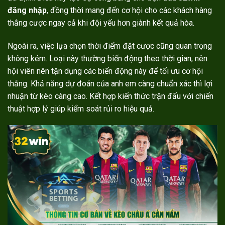
đăng nhập
, đồng thời mang đến cơ hội cho các khách hàng
thắng cược ngay cả khi đội yếu hơn giành kết quả hòa.
Ngoài ra, việc lựa chọn thời điểm đặt cược cũng quan trọng
không kém. Loại này thường biến động theo thời gian, nên
hội viên nên tận dụng các biến động này để tối ưu cơ hội
thắng. Khả năng dự đoán của anh em càng chuẩn xác thì lợi
nhuận từ kèo càng cao. Kết hợp kiến thức trận đấu với chiến
thuật hợp lý giúp kiểm soát rủi ro hiệu quả.