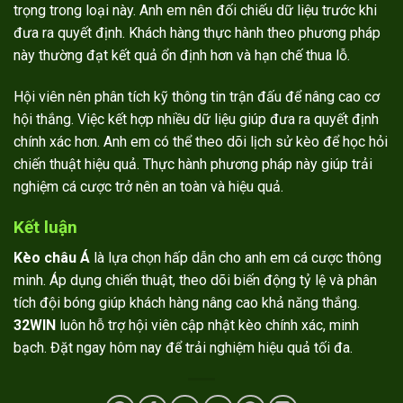
trọng trong loại này. Anh em nên đối chiếu dữ liệu trước khi
đưa ra quyết định. Khách hàng thực hành theo phương pháp
này thường đạt kết quả ổn định hơn và hạn chế thua lỗ.
Hội viên nên phân tích kỹ thông tin trận đấu để nâng cao cơ
hội thắng. Việc kết hợp nhiều dữ liệu giúp đưa ra quyết định
chính xác hơn. Anh em có thể theo dõi lịch sử kèo để học hỏi
chiến thuật hiệu quả. Thực hành phương pháp này giúp trải
nghiệm cá cược trở nên an toàn và hiệu quả.
Kết luận
Kèo châu Á
là lựa chọn hấp dẫn cho anh em cá cược thông
minh. Áp dụng chiến thuật, theo dõi biến động tỷ lệ và phân
tích đội bóng giúp khách hàng nâng cao khả năng thắng.
32WIN
luôn hỗ trợ hội viên cập nhật kèo chính xác, minh
bạch. Đặt ngay hôm nay để trải nghiệm hiệu quả tối đa.