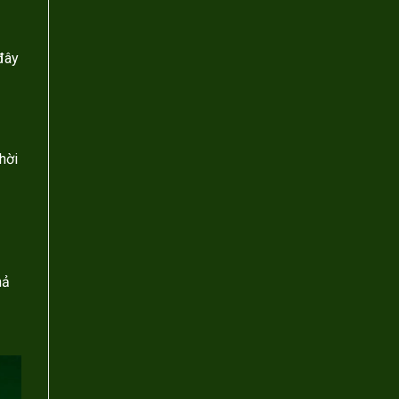
đây
hời
hả