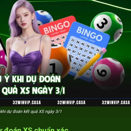
 khi dự đoán kết quả XS ngày 3/1
dự đoán XS chuẩn xác