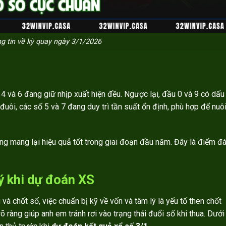
g tin về kỳ quay ngày 3/1/2026
4 và 6 đang giữ nhịp xuất hiện đều. Ngược lại, đầu 0 và 9 có dấu
đuôi, các số 5 và 7 đang duy trì tần suất ổn định, phù hợp để nuô
ng mang lại hiệu quả tốt trong giai đoạn đầu năm. Đây là điểm đ
lý khi dự đoán XS
à chốt số, việc chuẩn bị kỹ về vốn và tâm lý là yếu tố then chốt
rõ ràng giúp anh em tránh rơi vào trạng thái đuổi số khi thua. Dưới