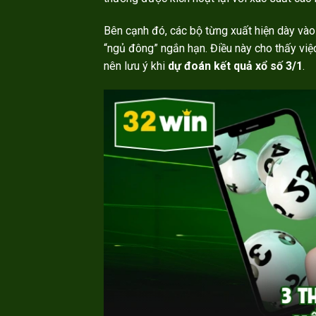
Bên cạnh đó, các bộ từng xuất hiện dày và
“ngủ đông” ngắn hạn. Điều này cho thấy việ
nên lưu ý khi
dự đoán kết quả xổ số 3/1
.