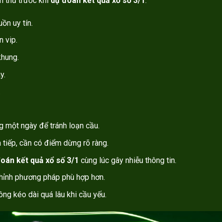
n thủ trước khi
dự đoán kết quả xổ số 3/1
.
ồn uy tín.
 vip.
khung.
y.
.
g một ngày để tránh loạn cầu.
n tiếp, cần có điểm dừng rõ ràng.
oán kết quả xổ số 3/1
cùng lúc gây nhiễu thông tin.
chỉnh phương pháp phù hợp hơn.
ông kéo dài quá lâu khi cầu yếu.