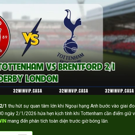
 2/1
thu hút sự quan tâm lớn khi Ngoại hạng Anh bước vào giai đ
0 ngày 2/1/2026 hứa hẹn kịch tính khi Tottenham cần điểm giữ v
WIN
mang đến phân tích toàn diện trước giờ bóng lăn.