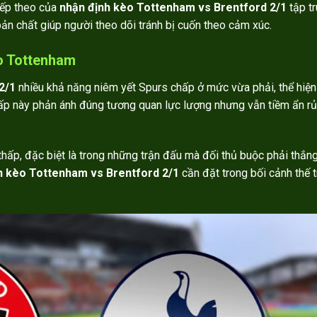
iếp theo của
nhận định kèo Tottenham vs Brentford 2/1
tập t
ản chất giúp người theo dõi tránh bị cuốn theo cảm xúc.
ào Tottenham
2/1
nhiều khả năng niêm yết Spurs chấp ở mức vừa phải, thể hiệ
ấp này phản ánh đúng tương quan lực lượng nhưng vẫn tiềm ẩn rủ
 thấp, đặc biệt là trong những trận đấu mà đối thủ buộc phải thắng
h kèo Tottenham vs Brentford 2/1
cần đặt trong bối cảnh thế 