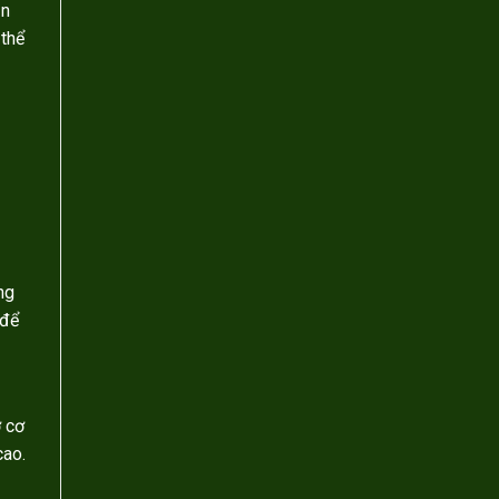
ần
 thể
ng
 để
ờ cơ
cao.