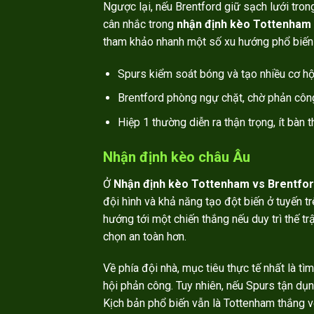
Ngược lại, nếu Brentford giữ sạch lưới trong
cân nhắc trong
nhận định kèo Tottenham 
tham khảo nhanh một số xu hướng phổ biến
Spurs kiểm soát bóng và tạo nhiều cơ hộ
Brentford phòng ngự chặt, chờ phản côn
Hiệp 1 thường diễn ra thận trọng, ít bàn t
Nhận định kèo châu Âu
Ở
Nhận định kèo Tottenham vs Brentfor
đội hình và khả năng tạo đột biến ở tuyến t
hướng tới một chiến thắng nếu duy trì thế 
chọn an toàn hơn.
Về phía đội nhà, mục tiêu thực tế nhất là 
hội phản công. Tuy nhiên, nếu Spurs tận dụn
Kịch bản phổ biến vẫn là Tottenham thắng với