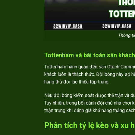
Thông ti
Tottenham và bài toán sân khách
Tottenham hành quân đến sân Gtech Commun
khách luôn là thách thức. Đội bóng này sở 
hàng thủ đôi lúc thiếu tập trung.
Nếu đội bóng kiểm soát được thế trận và duy
Tuy nhiên, trong bối cảnh đội chủ nhà chơi k
thận trọng khi đánh giá khả năng thắng cách
Phân tích tỷ lệ kèo và xu 