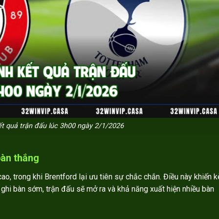
t quả trận đấu lúc 3h00 ngày 2/1/2026
bàn thắng
o, trong khi Brentford lại ưu tiên sự chắc chắn. Điều này khiến 
 ghi bàn sớm, trận đấu sẽ mở ra và khả năng xuất hiện nhiều bàn