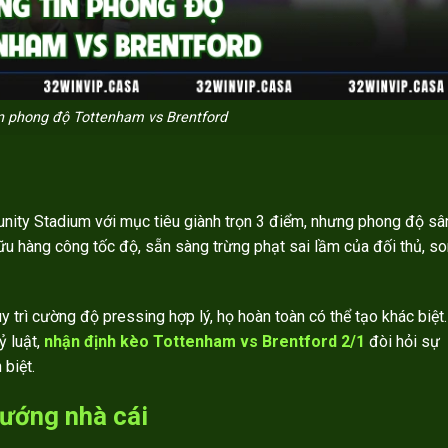
n phong độ Tottenham vs Brentford
ity Stadium với mục tiêu giành trọn 3 điểm, nhưng phong độ sâ
hữu hàng công tốc độ, sẵn sàng trừng phạt sai lầm của đối thủ, s
 trì cường độ pressing hợp lý, họ hoàn toàn có thể tạo khác biệt.
ỷ luật,
nhận định kèo Tottenham vs Brentford 2/1
đòi hỏi sự
 biệt.
hướng nhà cái