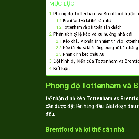
MỤC LỤC
Phong độ Tottenham và Brentford trước 
Brentford và lợi thế sân nhà
Tottenham và bài toán sân khách
Phân tích tỷ lệ kèo và xu hướng nhà cái
Kèo châu Á phản ánh niềm tin vào Totten
Kèo tài xỉu và khả năng bùng nổ bàn thắng
Nhận định kèo châu Âu
Đội hình dự kiến của Tottenham vs Brentf
Kết luận
Phong độ Tottenham và B
Để
nhận định kèo Tottenham vs Brentfo
cần được đặt lên hàng đầu. Giai đoạn đầu năm
đấu.
Brentford và lợi thế sân nhà