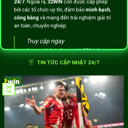
24/7
. Ngoài ra,
32WIN
còn được cấp phép
bởi các tổ chức uy tín, đảm bảo
minh bạch
,
công bằng
và mang đến trải nghiệm giải trí
an toàn, chuyên nghiệp.
Truy cập ngay
https://xht.uk.com/
để khám
phá sân chơi đẳng cấp và tận
TIN TỨC CẬP NHẬT 24/7
hưởng những giây phút
giải
trí cực đã.
04
Th5
Nhà Cái Đồng Hành Uy Tín:
U888
–
U888