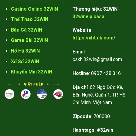
Casino Online 32WIN
Thương hiệu: 32WIN -
32winvip.casa
Thể Thao 32WIN
Bắn Cá 32WIN
Website:
https://xht.uk.com/
Game Bài 32WIN
Nổ Hũ 32WIN
Email
:
cskh.32win@gmail.com
Xổ Số 32WIN
Khuyến Mại 32WIN
Hotline
: 0907 428 316
Địa chỉ
: 62 Ngô Đức Kế,
Bến Nghé, Quận 1, TP. Hồ
Chí Minh, Việt Nam
Zipcode
: 700000
Hashtags: #32win