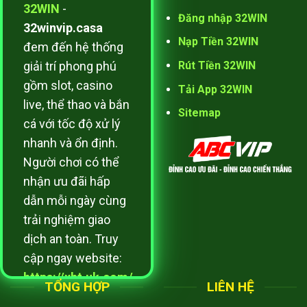
32WIN
-
Đăng nhập 32WIN
32winvip.casa
Nạp Tiền 32WIN
đem đến hệ thống
giải trí phong phú
Rút Tiền 32WIN
gồm slot, casino
Tải App 32WIN
live, thể thao và bắn
Sitemap
cá với tốc độ xử lý
nhanh và ổn định.
Người chơi có thể
nhận ưu đãi hấp
dẫn mỗi ngày cùng
trải nghiệm giao
dịch an toàn. Truy
cập ngay website:
https://xht.uk.com/
TỔNG HỢP
LIÊN HỆ