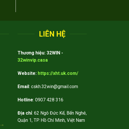
LIÊN HỆ
Thương hiệu: 32WIN -
32winvip.casa
Website:
https://xht.uk.com/
Email
:
cskh.32win@gmail.com
Hotline
: 0907 428 316
Địa chỉ
: 62 Ngô Đức Kế, Bến Nghé,
Quận 1, TP. Hồ Chí Minh, Việt Nam