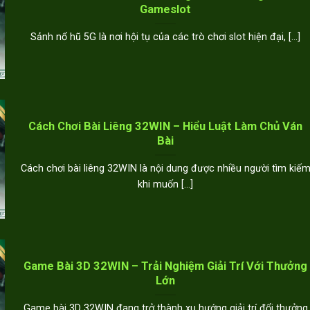
Gameslot
Sảnh nổ hũ 5G là nơi hội tụ của các trò chơi slot hiện đại, [...]
Cách Chơi Bài Liêng 32WIN – Hiểu Luật Làm Chủ Ván
Bài
Cách chơi bài liêng 32WIN là nội dung được nhiều người tìm kiế
khi muốn [...]
Game Bài 3D 32WIN – Trải Nghiệm Giải Trí Với Thưởng
Lớn
Game bài 3D 32WIN đang trở thành xu hướng giải trí đổi thưởng