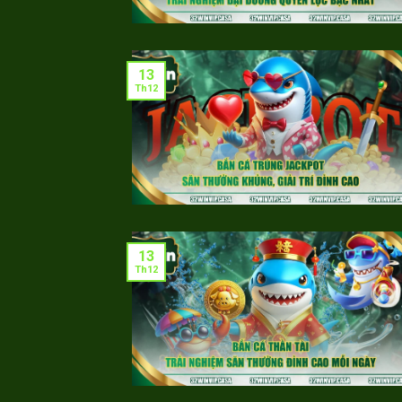
13
Th12
13
Th12